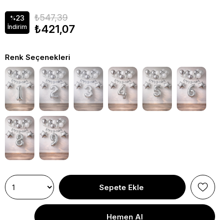
₺547,39
23
%
₺421,07
İndirim
Renk Seçenekleri