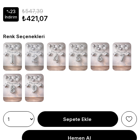
₺547,39
23
%
₺421,07
İndirim
Renk Seçenekleri