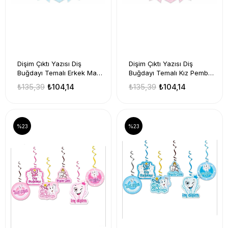
Dişim Çıktı Yazısı Diş
Dişim Çıktı Yazısı Diş
Buğdayı Temalı Erkek Mavi
Buğdayı Temalı Kız Pembe
İlk Dişim Konsepti Diş
İlk Dişim Konsepti Diş
₺135,39
₺104,14
₺135,39
₺104,14
Partisi Yazı Banner
Partisi Yazı Banner
%23
%23