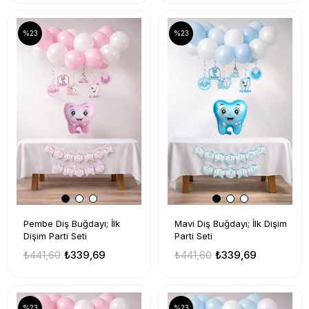
%23
%23
Pembe Diş Buğdayı; İlk
Mavi Diş Buğdayı; İlk Dişim
Dişim Parti Seti
Parti Seti
₺441,60
₺339,69
₺441,60
₺339,69
%23
%23