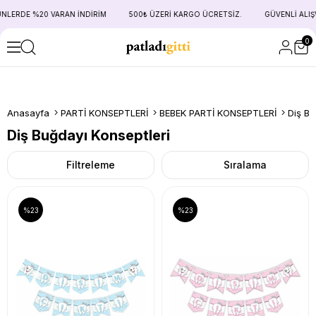
ERDE %20 VARAN İNDİRİM
500₺ ÜZERİ KARGO ÜCRETSİZ.
GÜVENLİ ALIŞVER
0
Anasayfa
PARTİ KONSEPTLERİ
BEBEK PARTİ KONSEPTLERİ
Diş Bu
Diş Buğdayı Konseptleri
Filtreleme
Sıralama
%23
%23