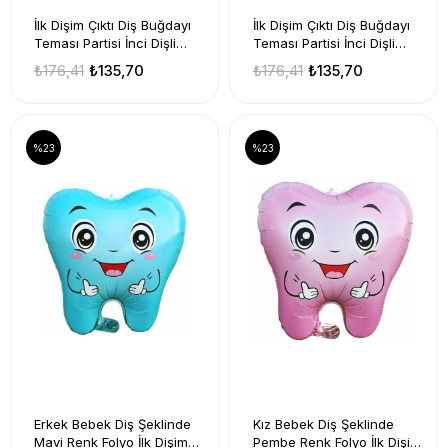
İlk Dişim Çıktı Diş Buğdayı
İlk Dişim Çıktı Diş Buğdayı
Teması Partisi İnci Dişli
Teması Partisi İnci Dişli
Tabak Bardak 8li Mavi
Tabak Bardak 8li Pembe
₺176,41
₺135,70
₺176,41
₺135,70
Renk İlk Diş Konsepti
Renk İlk Diş Konsepti
%23
%23
Erkek Bebek Diş Şeklinde
Kız Bebek Diş Şeklinde
Mavi Renk Folyo İlk Dişim
Pembe Renk Folyo İlk Dişim