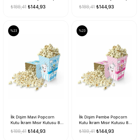
Diş Buğdayı Parti Dekor
Diş Buğdayı Parti Dekor
₺188,41
₺144,93
₺188,41
₺144,93
%23
%23
İlk Dişim Mavi Popcorn
İlk Dişim Pembe Popcorn
Kutu İkram Mısır Kutusu 8'li
Kutu İkram Mısır Kutusu 8'li
Erkek Temalı Diş Partisi
Kız Temalı Diş Partisi Pop
₺188,41
₺144,93
₺188,41
₺144,93
Pop Corn
Corn