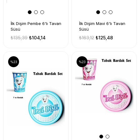
İlk Dişim Pembe 6'lı Tavan
İlk Dişim Mavi 6'lı Tavan
Süsü
Süsü
₺135,39
₺104,14
₺163,12
₺125,48
%23
%23