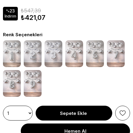
₺547,39
23
%
₺421,07
İndirim
Renk Seçenekleri