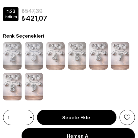
₺547,39
23
%
₺421,07
İndirim
Renk Seçenekleri