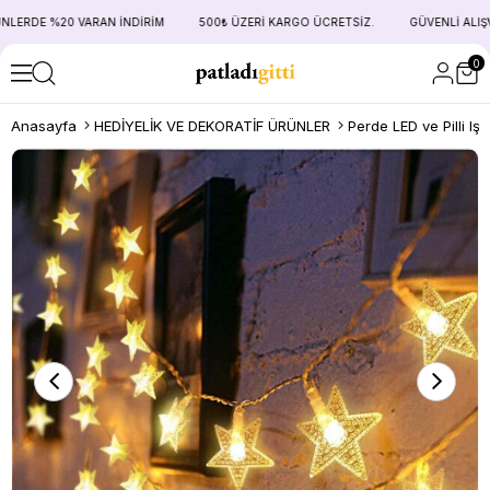
RDE %20 VARAN İNDİRİM
500₺ ÜZERİ KARGO ÜCRETSİZ.
GÜVENLİ ALIŞVER
0
Anasayfa
HEDİYELİK VE DEKORATİF ÜRÜNLER
Perde LED ve Pilli Işı