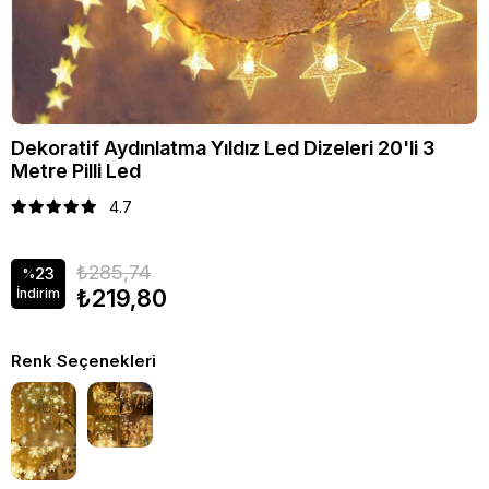
Dekoratif Aydınlatma Yıldız Led Dizeleri 20'li 3
Metre Pilli Led
4.7
₺285,74
23
%
₺219,80
İndirim
Renk Seçenekleri