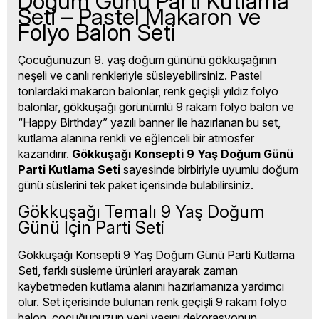
Doğum Günü Parti Kutlama
Seti – Pastel Makaron ve
Folyo Balon Seti
Çocuğunuzun 9. yaş doğum gününü gökkuşağının
neşeli ve canlı renkleriyle süsleyebilirsiniz. Pastel
tonlardaki makaron balonlar, renk geçişli yıldız folyo
balonlar, gökkuşağı görünümlü 9 rakam folyo balon ve
“Happy Birthday” yazılı banner ile hazırlanan bu set,
kutlama alanına renkli ve eğlenceli bir atmosfer
kazandırır.
Gökkuşağı Konsepti 9 Yaş Doğum Günü
Parti Kutlama Seti
sayesinde birbiriyle uyumlu doğum
günü süslerini tek paket içerisinde bulabilirsiniz.
Gökkuşağı Temalı 9 Yaş Doğum
Günü İçin Parti Seti
Gökkuşağı Konsepti 9 Yaş Doğum Günü Parti Kutlama
Seti, farklı süsleme ürünleri arayarak zaman
kaybetmeden kutlama alanını hazırlamanıza yardımcı
olur. Set içerisinde bulunan renk geçişli 9 rakam folyo
balon, çocuğunuzun yeni yaşını dekorasyonun