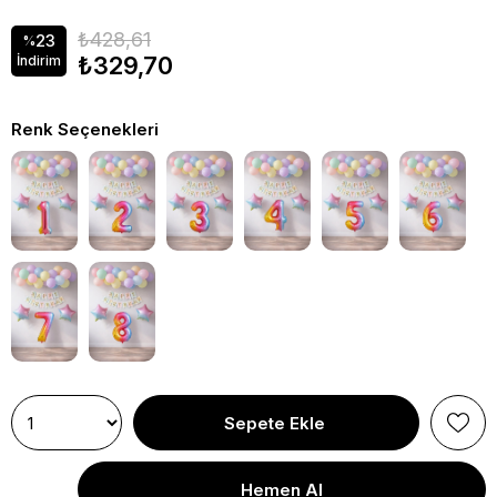
₺428,61
23
%
₺329,70
İndirim
Renk Seçenekleri